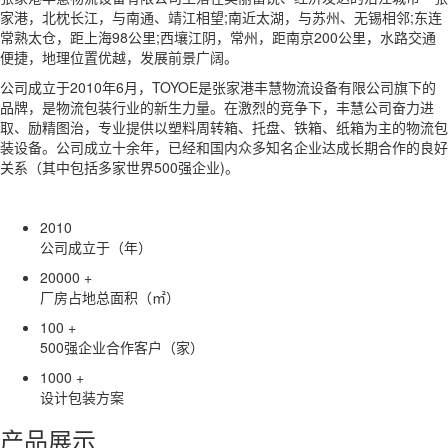
家港，北枕长江，与南通、靖江相望;南近太湖，与苏州、无锡相邻;东连
常熟太仓，距上海98公里;西壤江阴，常州，距南京200公里，水路交通
便捷，地理位置优越，发展前景广阔。
公司成立于2010年6月，TOYOE是张家港丰慧物流设备有限公司旗下的
品牌，是物流包装行业的新生力量。在激烈的竞争下，丰慧公司奋力进
取、励精图治，专业提供以塑料周转箱、托盘、铁箱、纸箱为主的物流包
装设备。公司成立十余年，已经和国内众多知名企业达成长期合作的良好
关系（其中包括多家世界500强企业)。
2010
公司成立于（年）
20000
+
厂房占地总面积（㎡）
100
+
500强企业合作客户（家）
1000
+
设计包装方案
产品展示